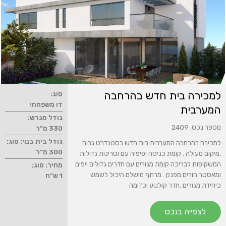
למכירה בית חדש בהרחבה
סוג:
דו משפחתי
המערבית
גודל מגרש:
מספר נכס: 2409
330 מ"ר
גודל בית בנוי: סוג:
למכירה בהרחבה המערבית בית חדש בסטנדרט גבוה
300 מ"ר
,מיקום מעולה . קומת כניסה יפיפיה עם וטרינות גדולות
המשקיפות לבריכה קומת מגורים עם חדרים גדולים ויפים
מחיר: סוג:
ומאסטר הורים מפנק . מרתף מושלם היכול לשמש
1 ש"ח
כיחידת מגורים ,חדר קולנוע וכדומה
לצפייה בנכס