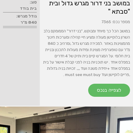
במושב בני דרור מגרש גדול ובית
סוג:
בית בודד
"סבתא "
גודל מגרש:
מספר נכס: 7365
840 מ"ר
במושב הכל כך מיוחד ומבוקש, "בני דרור" הממומקם בלב
השרון בלוקיישן מעולה ומציע חיי קהילה ומערכות חינוך
מהמצוינות באזור .למכירה מגרש גדול ,ומרהיב כ 840
מ"ר עם טופוגרפיה מצוינת ומידות מעולות לתכנון ובניית
בית חלומי .על המגרש קיים בית ותיק של 4 חדרים
במפלס אחד . יש תוכניות בניה לפני קבלת אישור על בית
במפלס אחד +יחידת משנה ועוד ,,,. זכויות בניה גדולות
,פריים לוקיישן ועוד must see must buy .
לצפייה בנכס