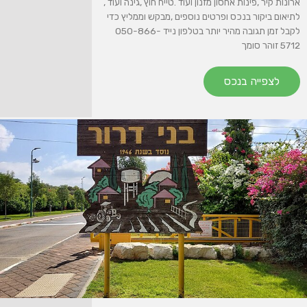
ארונות קיר ,פינות אחסון מזנון ועוד .טייח חוץ ,גינה ועוד ,
לתיאום ביקור בנכס ופרטים נוספים ,מבקש וממליץ כדי
לקבל זמן תגובה מהיר יותר בטלפון נייד 050-866-
5712 זוהר סומך
לצפייה בנכס