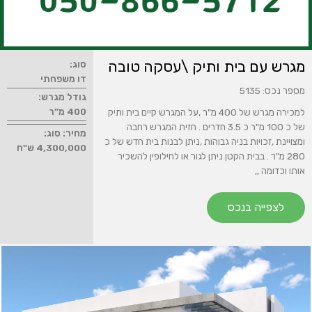
מגרש עם בית ותיק \עסקה טובה
סוג:
דו משפחתי
מספר נכס: 5135
גודל מגרש:
400 מ"ר
למכירה מגרש של 400 מ"ר ,על המגרש קיים בית ותיק
של כ 100 מ"ר כ 3.5 חדרים . חזית המגרש רחבה
מחיר: סוג:
ומצויינת ,זכויות בניה גבוהות ,ניתן לבנות בית חדש של כ
4,300,000 ש"ח
280 מ"ר . בבית הקטן ניתן לגור או לחילופין להשכיר
אותו וכדומה ,,
לצפייה בנכס