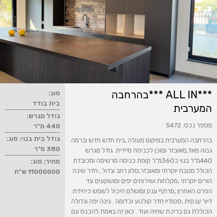
***ALL IN ***בהרחבה
סוג:
בית בודד
המערבית
גודל מגרש:
מספר נכס: 5472
440 מ"ר
גודל בית בנוי: סוג:
בהרחבה המערבית במיקום מעולה ,בית חדש חדש וברמה
380 מ"ר
גבוה מאד,מאובזר ומוכן לכניסה מיידית. גודל מגרש
440מ"ר בנוי כ360מ"ר קומת כניסה מרשימה ומכובדת
מחיר: סוג:
הכולל מטבח יוקרתי ומאובזר,סלון רחב וגדול , חדר שינה
11000000 ש"ח
הורים יוקרתי ,מקלחות ושירותים יפים ומושקעים עד
הפרט האחרון ,מרתף ענק ומושלם היכול לשמש כיחידת
דיור ענקית ,סטודיו חדר קולנוע וכדומה . גינה יפה וגדולה
הכוללת גם בריכת שחיה ועוד . כאן זה באמת להכנס עם