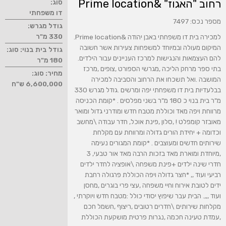
רחוב "האגוז" &Prime location
סוג:
דו משפחתי
מספר נכס: 7497
גודל מגרש:
330 מ"ר
למכירה בית דו משפחתי באבן יהודה &Prime location.
המיקום מעולה ובמיוחד למשפחות צעירות אשר חשובה
גודל בית בנוי: סוג:
להם העצמאות והנגישות למרכז העניינים עבור הילדים.
180 מ"ר
בתי ספר מרחק הליכה ,מגרשי הספורט ,צופים ,מרכז
מחיר: סוג:
המושבה .ואל תשכחו את הרחוב והסביבה למכירה
6,600,000 ש"ח
בבלעדיות בית דו משפחתי יפה ומרשים .גודל מגרש 330
מ"ר בית בנוי כ 180 מ"ר בשני מפלסים . *קומת הכניסה
מרווחת ויפה מאד וכוללת מטבח חדש ומודרני גדול ומואר
מאובזר קומפלט ! ,סלון ,פינת אוכל, חדר עבודה \מחשב
וכדומה + יחידת הורים גדולה ומרווחת עם מקלחת
שירותים חדשים ומעוצבים . *קומת המגורים נעימה
,מיוחדת ומוארת מאד בזכות הרבה מאד אור טבעי, 3
חדרי שינה ילדים +פינת משפחה \אופציה לחדר ילדים
רביעי ועוד ,, *חצר גדולה ויפה הכוללת פרגולה רחבת
ידים לטובת אירוח וחיי משפחה ,עצי פרי בוגרים ,מחסן
ועוד ,,,. הבית עבר שיפוץ יסודי כולל :מטבח חדש ויוקרתי ,
מקלחות שירותים \חדרים רטובים ,ריצוף ,חשמל חכם
,עמדת טעינה חכמה ,נגרות פרטית מושקעת הכוללת