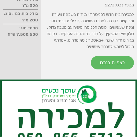
מספר נכס: 5273
320 מ"ר
גודל בית בנוי: סוג:
למכירה בית חדש לכניסה דיי מיידית בשכונה צעירה
280 מ"ר
ומבוקשת בקרבה למרכז המושבה ,גני ילדים ,בתי ספר
וגינת שעשועים . קומת הכניסה יפיפיה עם מטבח גדול ,
מחיר: סוג:
סלון מוארהמשקיף על הבריכה והגינה הענקית , +קומת
7,500,500 ש"ח
מגורים חדרי שינה. +מאסטר נוסף מדהים. +מרתף
היכול לשמש למבחר שימושים .
לצפייה בנכס