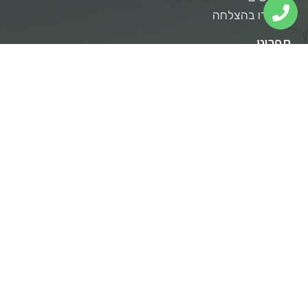
דרכי התקשרות
טלפון: 050-8665712
מייל: somechnadlan@gmail.com
נכסים למכירה
בתים צמודי קרקע
בתים עם בריכה
דירות גן וגג
מגרשים
נמכרו בהצלחה
תפריט
אודות
המלצות
נכסים למכירה באבן יהודה
נכסים להשכרה באבן יהודה